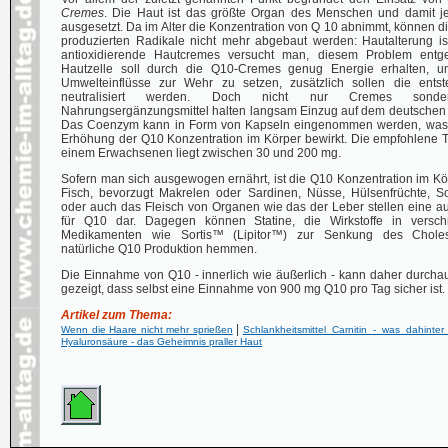
Cremes
. Die Haut ist das größte Organ des Menschen und damit j
ausgesetzt. Da im Alter die Konzentration von Q 10 abnimmt, können d
produzierten Radikale nicht mehr abgebaut werden: Hautalterung is
antioxidierende Hautcremes versucht man, diesem Problem entg
Hautzelle soll durch die Q10-Cremes genug Energie erhalten, 
Umwelteinflüsse zur Wehr zu setzen, zusätzlich sollen die ents
neutralisiert werden. Doch nicht nur Cremes son
Nahrungsergänzungsmittel halten langsam Einzug auf dem deutschen
Das Coenzym kann in Form von Kapseln eingenommen werden, was 
Erhöhung der Q10 Konzentration im Körper bewirkt. Die empfohlene 
einem Erwachsenen liegt zwischen 30 und 200 mg.
Sofern man sich ausgewogen ernährt, ist die Q10 Konzentration im Kö
Fisch, bevorzugt Makrelen oder Sardinen, Nüsse, Hülsenfrüchte, 
oder auch das Fleisch von Organen wie das der Leber stellen eine a
für Q10 dar. Dagegen können Statine, die Wirkstoffe in verschre
Medikamenten wie Sortis™ (Lipitor™) zur Senkung des Choleste
natürliche Q10 Produktion hemmen.
Die Einnahme von Q10 - innerlich wie äußerlich - kann daher durchau
gezeigt, dass selbst eine Einnahme von 900 mg Q10 pro Tag sicher ist.
Artikel zum Thema:
|
Wenn die Haare nicht mehr sprießen
Schlankheitsmittel_Carnitin_-_was_dahinter
Hyaluronsäure - das Geheimnis praller Haut