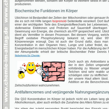
aufgenommen werden, sondern der Körper ist vielmehr selbst in der 
produzieren.
Biochemische Funktionen im Körper
Ubichinon ist Bestandteil der Zellen der Mitochondrien oder genauer i
die es sich mit Hilfe langen
Isoprenoid
-Seitenkette verankert. Dort läu
einer der wichtigsten Teile des Energiestoffwechsels bei Lebewesen
stufenweise Elektronen und Protonen auf Sauerstoff übertragen b
Gewinnung von Energie, die chemisch als ATP gespeichert wird. Ubi
dient als Vermittler in diesen Prozessen. Bei diesem Vorgang, welc
Begriff
oxidative Phosphorylierung
bekannt ist, wird über 9
Körperenergie erzeugt. Das ist auch der Grund dafür, dass ma
Konzentration in den Organen Herz, Lunge und Leber findet, da
Energiebedarf im menschlichen Körper haben. Für die Aufklärung der 
der Atmungskette erhielt der britische Biochemiker Peter Dennis
.
Nobelpreis für Chemie
Doch auch als
Antioxidans
ar
der in den Zellen umgesetzt
vollständig zu Wasser umge
Teilchen sind sehr reaktiv u
schädigen oder zu stoffliche
der unsere Haut altern lässt
Addition an die Benzochinon
Zellschutzfunkion wahrzunehmen.
Antifaltencremes und verjüngende Nahrungsergänzung
Die Q10 Konzentration im Körper ist jedoch nicht ein Leben lang gle
Alkoholkonsum, aber auch einfach die Zunahme des Alters führen zu e
Vor allem der zuletzt genannten Punkt begründet den Einsatz vo