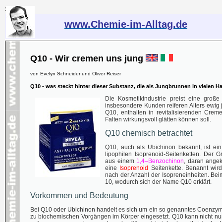
>
www.Chemie-im-Alltag.de
Q10 - Wir cremen uns jung
von Evelyn Schneider und Oliver Reiser
Q10 - was steckt hinter dieser Substanz, die als Jungbrunnen in vielen 
Die Kosmetikindustrie preist eine groß
insbesondere Kunden reiferen Alters ewig 
Q10, enthalten in revitalisierenden Crem
Falten wirkungsvoll glätten können soll.
Q10 chemisch betrachtet
Q10, auch als Ubichinon bekannt, ist ei
lipophilen Isoprenoid-Seitenketten. Der G
aus einem
1,4–Benzochinon
, daran angek
eine
Isoprenoid
Seitenkette. Benannt wird
nach der Anzahl der Isopreneinheiten. Bei
10, wodurch sich der Name Q10 erklärt.
Vorkommen und Bedeutung
Bei Q10 oder Ubichinon handelt es sich um ein so genanntes Coenzym,
zu biochemischen Vorgängen im Körper eingesetzt. Q10 kann nicht nu